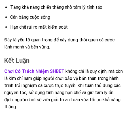
Tăng khả năng chiến thắng nhờ tâm lý tỉnh táo
Cân bằng cuộc sống
Hạn chế rủi ro mất kiểm soát
Đây là yếu tố quan trọng để xây dựng thói quen cá cược
lành mạnh và bền vững.
Kết Luận
Chơi Có Trách Nhiệm SHBET
không chỉ là quy định, mà còn
là kim chỉ nam giúp người chơi bảo vệ bản thân trong hành
trình trải nghiệm cá cược trực tuyến. Khi tuân thủ đúng các
nguyên tắc, sử dụng tính năng hạn chế và giữ tâm lý ổn
định, người chơi sẽ vừa giải trí an toàn vừa tối ưu khả năng
thắng.