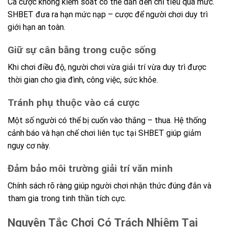
Cá cược không kiểm soát có thể dẫn đến chi tiêu quá mức.
SHBET đưa ra hạn mức nạp – cược để người chơi duy trì
giới hạn an toàn.
Giữ sự cân bằng trong cuộc sống
Khi chơi điều độ, người chơi vừa giải trí vừa duy trì được
thời gian cho gia đình, công việc, sức khỏe.
Tránh phụ thuộc vào cá cược
Một số người có thể bị cuốn vào thắng – thua. Hệ thống
cảnh báo và hạn chế chơi liên tục tại SHBET giúp giảm
nguy cơ này.
Đảm bảo môi trường giải trí văn minh
Chính sách rõ ràng giúp người chơi nhận thức đúng đắn và
tham gia trong tinh thần tích cực.
Nguyên Tắc Chơi Có Trách Nhiệm Tại