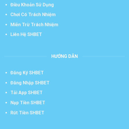
Điều Khoản Sử Dụng
Chơi Có Trách Nhiệm
Miễn Trừ Trách Nhiệm
Liên Hệ SHBET
HƯỚNG DẪN
Đăng Ký SHBET
Đăng Nhập SHBET
Tải App SHBET
Nạp Tiền SHBET
Rút Tiền SHBET