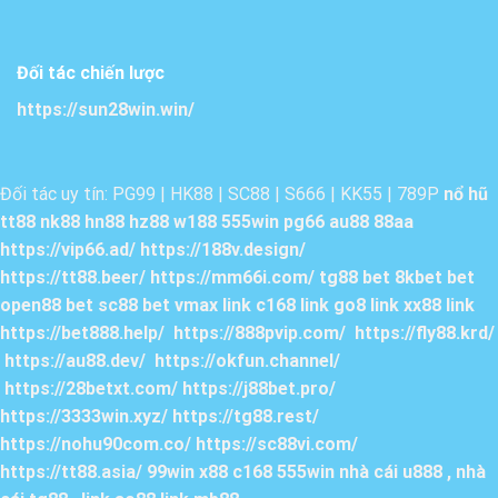
Đối tác chiến lược
https://sun28win.win/
Đối tác uy tín:
PG99
|
HK88
|
SC88
|
S666
|
KK55
|
789P
nổ hũ
tt88
nk88
hn88
hz88
w188
555win
pg66
au88
88aa
https://vip66.ad/
https://188v.design/
https://tt88.beer/
https://mm66i.com/
tg88 bet
8kbet bet
open88 bet
sc88 bet
vmax link
c168 link
go8 link
xx88 link
https://bet888.help/
https://888pvip.com/
https://fly88.krd/
https://au88.dev/
https://okfun.channel/
https://28betxt.com/
https://j88bet.pro/
https://3333win.xyz/
https://tg88.rest/
https://nohu90com.co/
https://sc88vi.com/
https://tt88.asia/
99win
x88
c168
555win
nhà cái u888
,
nhà