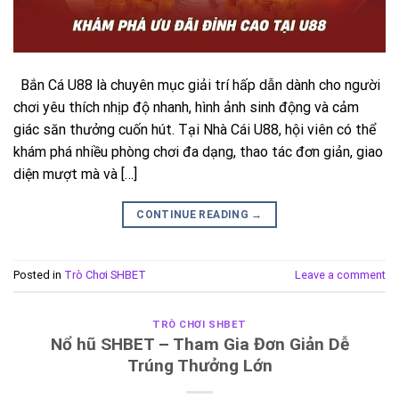
Bắn Cá U88 là chuyên mục giải trí hấp dẫn dành cho người
chơi yêu thích nhịp độ nhanh, hình ảnh sinh động và cảm
giác săn thưởng cuốn hút. Tại Nhà Cái U88, hội viên có thể
khám phá nhiều phòng chơi đa dạng, thao tác đơn giản, giao
diện mượt mà và […]
CONTINUE READING
→
Posted in
Trò Chơi SHBET
Leave a comment
TRÒ CHƠI SHBET
Nổ hũ SHBET – Tham Gia Đơn Giản Dễ
Trúng Thưởng Lớn