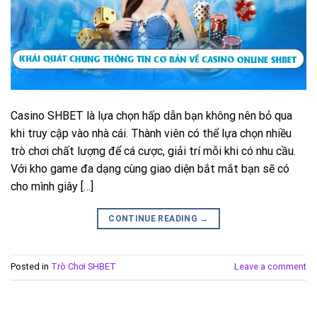
Casino SHBET là lựa chọn hấp dẫn bạn không nên bỏ qua
khi truy cập vào nhà cái. Thành viên có thể lựa chọn nhiều
trò chơi chất lượng để cá cược, giải trí mỗi khi có nhu cầu.
Với kho game đa dạng cùng giao diện bắt mắt bạn sẽ có
cho mình giây […]
CONTINUE READING
→
Posted in
Trò Chơi SHBET
Leave a comment