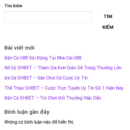
Tìm kiếm
TÌM
KIẾM
Bài viết mới
Bắn Cá U88 Sôi Động Tại Nhà Cái U88
Nổ hũ SHBET – Tham Gia Đơn Giản Dễ Trúng Thưởng Lớn
Đá Gà SHBET – Sân Chơi Cá Cược Uy Tín
Thể Thao SHBET – Cược Trực Tuyến Uy Tín Số 1 Hiện Nay
Bắn Cá SHBET – Trò Chơi Đổi Thưởng Hấp Dẫn
Bình luận gần đây
Không có bình luận nào để hiển thị.