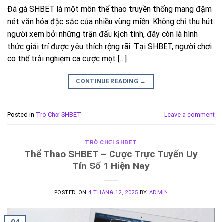
Đá gà SHBET là một môn thể thao truyền thống mang đậm
nét văn hóa đặc sắc của nhiều vùng miền. Không chỉ thu hút
người xem bởi những trận đấu kịch tính, đây còn là hình
thức giải trí được yêu thích rộng rãi. Tại SHBET, người chơi
có thể trải nghiệm cá cược một […]
CONTINUE READING
→
Posted in
Trò Chơi SHBET
Leave a comment
TRÒ CHƠI SHBET
Thể Thao SHBET – Cược Trực Tuyến Uy
Tín Số 1 Hiện Nay
POSTED ON
4 THÁNG 12, 2025
BY
ADMIN