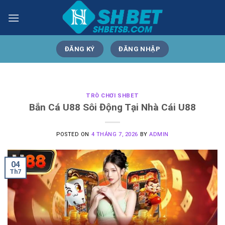
Skip
to
content
ĐĂNG KÝ
ĐĂNG NHẬP
TRÒ CHƠI SHBET
Bắn Cá U88 Sôi Động Tại Nhà Cái U88
POSTED ON
4 THÁNG 7, 2026
BY
ADMIN
04
Th7