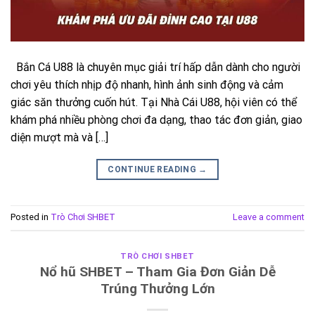
Bắn Cá U88 là chuyên mục giải trí hấp dẫn dành cho người
chơi yêu thích nhịp độ nhanh, hình ảnh sinh động và cảm
giác săn thưởng cuốn hút. Tại Nhà Cái U88, hội viên có thể
khám phá nhiều phòng chơi đa dạng, thao tác đơn giản, giao
diện mượt mà và […]
CONTINUE READING
→
Posted in
Trò Chơi SHBET
Leave a comment
TRÒ CHƠI SHBET
Nổ hũ SHBET – Tham Gia Đơn Giản Dễ
Trúng Thưởng Lớn