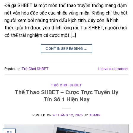
Đá gà SHBET là một môn thể thao truyền thống mang đậm
nét văn hóa đặc sắc của nhiều vùng miền. Không chỉ thu hút
người xem bởi những trận đấu kịch tính, đây còn là hình
thức giải trí được yêu thích rộng rãi. Tại SHBET, người chơi
có thể trải nghiệm cá cược một […]
CONTINUE READING
→
Posted in
Trò Chơi SHBET
Leave a comment
TRÒ CHƠI SHBET
Thể Thao SHBET – Cược Trực Tuyến Uy
Tín Số 1 Hiện Nay
POSTED ON
4 THÁNG 12, 2025
BY
ADMIN