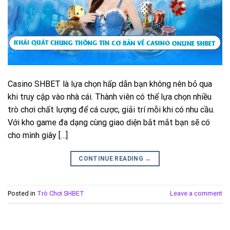
Casino SHBET là lựa chọn hấp dẫn bạn không nên bỏ qua
khi truy cập vào nhà cái. Thành viên có thể lựa chọn nhiều
trò chơi chất lượng để cá cược, giải trí mỗi khi có nhu cầu.
Với kho game đa dạng cùng giao diện bắt mắt bạn sẽ có
cho mình giây […]
CONTINUE READING
→
Posted in
Trò Chơi SHBET
Leave a comment