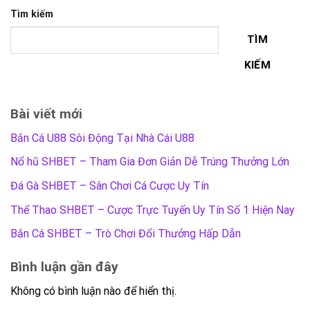
Tìm kiếm
TÌM
KIẾM
Bài viết mới
Bắn Cá U88 Sôi Động Tại Nhà Cái U88
Nổ hũ SHBET – Tham Gia Đơn Giản Dễ Trúng Thưởng Lớn
Đá Gà SHBET – Sân Chơi Cá Cược Uy Tín
Thể Thao SHBET – Cược Trực Tuyến Uy Tín Số 1 Hiện Nay
Bắn Cá SHBET – Trò Chơi Đổi Thưởng Hấp Dẫn
Bình luận gần đây
Không có bình luận nào để hiển thị.