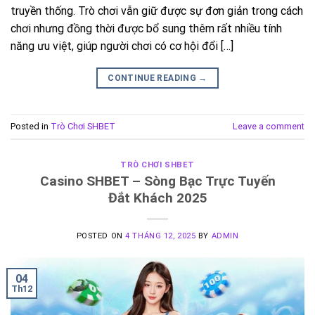
truyền thống. Trò chơi vẫn giữ được sự đơn giản trong cách
chơi nhưng đồng thời được bổ sung thêm rất nhiều tính
năng ưu việt, giúp người chơi có cơ hội đổi […]
CONTINUE READING
→
Posted in
Trò Chơi SHBET
Leave a comment
TRÒ CHƠI SHBET
Casino SHBET – Sòng Bạc Trực Tuyến
Đắt Khách 2025
POSTED ON
4 THÁNG 12, 2025
BY
ADMIN
04
Th12